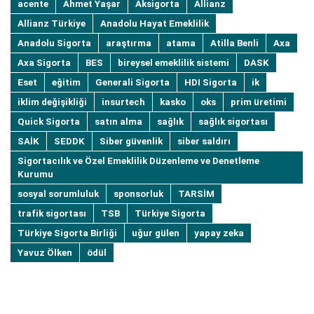
acente
Ahmet Yaşar
Aksigorta
Allianz
Allianz Türkiye
Anadolu Hayat Emeklilik
Anadolu Sigorta
araştırma
atama
Atilla Benli
Axa
Axa Sigorta
BES
bireysel emeklilik sistemi
DASK
Eset
eğitim
Generali Sigorta
HDI Sigorta
ik
iklim değişikliği
insurtech
kasko
oks
prim üretimi
Quick Sigorta
satın alma
sağlık
sağlık sigortası
SAİK
SEDDK
Siber güvenlik
siber saldırı
Sigortacılık ve Özel Emeklilik Düzenleme ve Denetleme
Kurumu
sosyal sorumluluk
sponsorluk
TARSİM
trafik sigortası
TSB
Türkiye Sigorta
Türkiye Sigorta Birliği
uğur gülen
yapay zeka
Yavuz Ölken
ödül