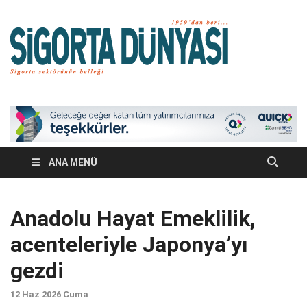
Si
Sigort
sektörü
Dü
belleğ
ANA MENÜ
Anadolu Hayat Emeklilik,
acenteleriyle Japonya’yı
gezdi
12 Haz 2026 Cuma