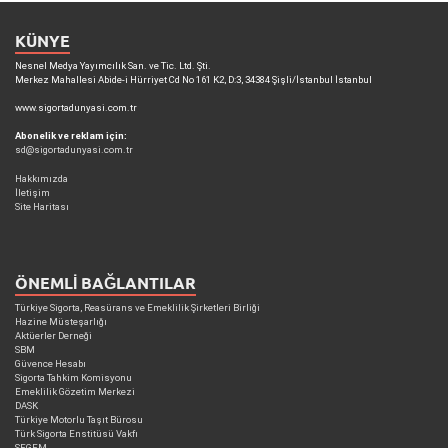
KÜNYE
Nesnel Medya Yayımcılık San. ve Tic. Ltd. Şti.
Merkez Mahallesi Abide-i Hürriyet Cd No 161 K2, D:3, 34384 Şişli/İstanbul İstanbul
www.sigortadunyasi.com.tr
Abonelik ve reklam için:
sd@sigortadunyasi.com.tr
Hakkımızda
İletişim
Site Haritası
ÖNEMLI BAĞLANTILAR
Türkiye Sigorta, Reasürans ve Emeklilik Şirketleri Birliği
Hazine Müsteşarlığı
Aktüerler Derneği
SBM
Güvence Hesabı
Sigorta Tahkim Komisyonu
Emeklilik Gözetim Merkezi
DASK
Türkiye Motorlu Taşıt Bürosu
Türk Sigorta Enstitüsü Vakfı
SEGEM