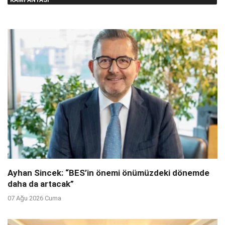
o
r
k
Ayhan Sincek: “BES’in önemi önümüzdeki dönemde
daha da artacak”
07 Ağu 2026 Cuma