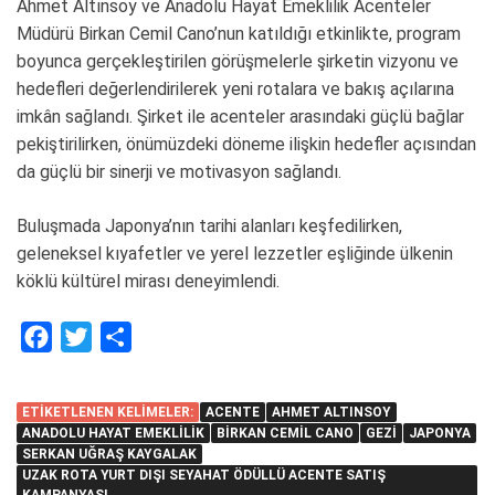
Ahmet Altınsoy ve Anadolu Hayat Emeklilik Acenteler
Müdürü Birkan Cemil Cano’nun katıldığı etkinlikte, program
boyunca gerçekleştirilen görüşmelerle şirketin vizyonu ve
hedefleri değerlendirilerek yeni rotalara ve bakış açılarına
imkân sağlandı. Şirket ile acenteler arasındaki güçlü bağlar
pekiştirilirken, önümüzdeki döneme ilişkin hedefler açısından
da güçlü bir sinerji ve motivasyon sağlandı.
Buluşmada Japonya’nın tarihi alanları keşfedilirken,
geleneksel kıyafetler ve yerel lezzetler eşliğinde ülkenin
köklü kültürel mirası deneyimlendi.
F
T
S
a
w
h
c
i
a
ETIKETLENEN KELIMELER:
ACENTE
AHMET ALTINSOY
e
t
r
ANADOLU HAYAT EMEKLILIK
BIRKAN CEMIL CANO
GEZI
JAPONYA
SERKAN UĞRAŞ KAYGALAK
b
t
e
UZAK ROTA YURT DIŞI SEYAHAT ÖDÜLLÜ ACENTE SATIŞ
o
e
KAMPANYASI