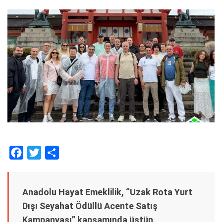
F
T
S
a
w
h
c
i
a
Anadolu Hayat Emeklilik, “Uzak Rota Yurt
e
t
r
Dışı Seyahat Ödüllü Acente Satış
b
t
e
Kampanyası” kapsamında üstün
o
e