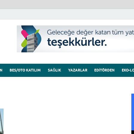
Sigorta Dünyası
Sigorta sektörünün belleği
N
BES/OTO KATILIM
SAĞLIK
YAZARLAR
EDITÖRDEN
EKO-LO