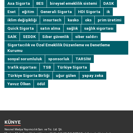
Axa Sigorta
BES
bireysel emeklilik sistemi
DASK
Eset
eğitim
Generali Sigorta
HDI Sigorta
ik
iklim değişikliği
insurtech
kasko
oks
prim üretimi
Quick Sigorta
satın alma
sağlık
sağlık sigortası
SAİK
SEDDK
Siber güvenlik
siber saldırı
Sigortacılık ve Özel Emeklilik Düzenleme ve Denetleme
Kurumu
sosyal sorumluluk
sponsorluk
TARSİM
trafik sigortası
TSB
Türkiye Sigorta
Türkiye Sigorta Birliği
uğur gülen
yapay zeka
Yavuz Ölken
ödül
KÜNYE
Nesnel Medya Yayımcılık San. ve Tic. Ltd. Şti.