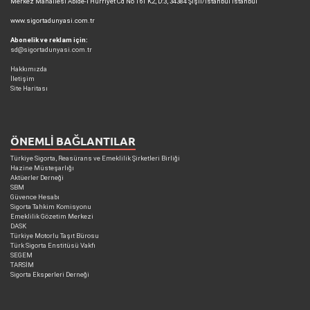
Merkez Mahallesi Abide-i Hürriyet Cd No 161 K2, D:3, 34384 Şişli/İstanbul İstanbul
www.sigortadunyasi.com.tr
Abonelik ve reklam için:
sd@sigortadunyasi.com.tr
Hakkımızda
İletişim
Site Haritası
ÖNEMLI BAĞLANTILAR
Türkiye Sigorta, Reasürans ve Emeklilik Şirketleri Birliği
Hazine Müsteşarlığı
Aktüerler Derneği
SBM
Güvence Hesabı
Sigorta Tahkim Komisyonu
Emeklilik Gözetim Merkezi
DASK
Türkiye Motorlu Taşıt Bürosu
Türk Sigorta Enstitüsü Vakfı
SEGEM
TARSİM
Sigorta Eksperleri Derneği