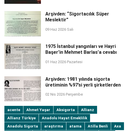
Arşivden: “Sigortacılık Süper
Meslektir”
09 Haz 2026 Salı
1975 İstanbul yangınları ve Hayri
Başer’in Mehmet Barlas’a cevabı
01 Haz 2026 Pazartesi
Arşivden: 1981 yılında sigorta
üretiminin %97’si yerli şirketlerden
02 Nis 2026 Perşembe
acente
Ahmet Yaşar
Aksigorta
Allianz
Allianz Türkiye
Anadolu Hayat Emeklilik
Anadolu Sigorta
araştırma
atama
Atilla Benli
Axa