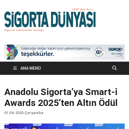
Si
Sigort
sektörü
Dü
belleğ
ANA MENÜ
Anadolu Sigorta’ya Smart-i
Awards 2025’ten Altın Ödül
01 Eki 2025 Çarşamba