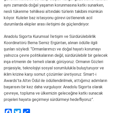
aynı zamanda doğal yaşamın korunmasına katkı sunarken,
nesli tükenme tehlikesi altındaki türlerin takibini mümkün
kılıyor. Kuleler baz istasyonu görevi üstlenerek acil
durumlarda ekipler arası iletişimi de güçlendiriyor.
Anadolu Sigorta Kurumsal İletişim ve Sürdürülebilirlik
Koordinatörü Berna Semiz Ergüntan, alınan ödülle ilgili
şunları söyledi: “Ormanlarımızı ve doğal hayatı korumayı
yalnızca çevre politikalarının değil, sürdürülebilir bir gelecek
inşa etmenin de temeli olarak görüyoruz. Ormanın Gözleri
projesiyle, teknolojiyi sosyal sorumlulukla buluşturuyor ve
iklim krizine karşı somut çözümler üretiyoruz. Smart-i
Awards’ta Altın Ödül ile ödüllendirilmek, attığımız adımların
başarısını bir kez daha vurguluyor. Anadolu Sigorta olarak
çevreye, topluma ve ülkemizin geleceğine katkı sunacak
projeleri hayata geçirmeyi sürdürmeyi hedefliyoruz”.
F
T
S