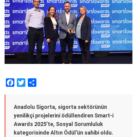
F
T
S
a
w
h
c
i
a
Anadolu Sigorta, sigorta sektörünün
e
t
r
yenilikçi projelerini ödüllendiren Smart-i
b
t
e
Awards 2025’te, Sosyal Sorumluluk
o
e
kategorisinde Altın Ödül’ün sahibi oldu.
o
r