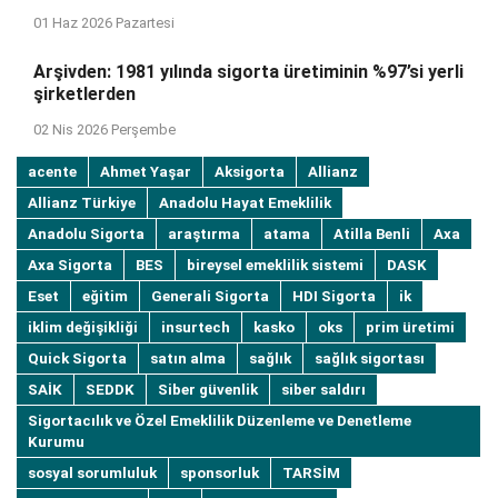
01 Haz 2026 Pazartesi
Arşivden: 1981 yılında sigorta üretiminin %97’si yerli
şirketlerden
02 Nis 2026 Perşembe
acente
Ahmet Yaşar
Aksigorta
Allianz
Allianz Türkiye
Anadolu Hayat Emeklilik
Anadolu Sigorta
araştırma
atama
Atilla Benli
Axa
Axa Sigorta
BES
bireysel emeklilik sistemi
DASK
Eset
eğitim
Generali Sigorta
HDI Sigorta
ik
iklim değişikliği
insurtech
kasko
oks
prim üretimi
Quick Sigorta
satın alma
sağlık
sağlık sigortası
SAİK
SEDDK
Siber güvenlik
siber saldırı
Sigortacılık ve Özel Emeklilik Düzenleme ve Denetleme
Kurumu
sosyal sorumluluk
sponsorluk
TARSİM