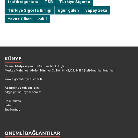
trafik sigortası
TSB
Türkiye Sigorta
Türkiye Sigorta Birliği
uğur gülen
yapay zeka
Yavuz Ölken
ödül
KÜNYE
Nesnel Medya Yayımcılık San. ve Tic. Ltd. Şti.
Merkez Mahallesi Abide-i Hürriyet Cd No 161 K2, D:3, 34384 Şişli/İstanbul İstanbul
www.sigortadunyasi.com.tr
Abonelik ve reklam için:
sd@sigortadunyasi.com.tr
Hakkımızda
İletişim
Site Haritası
ÖNEMLI BAĞLANTILAR