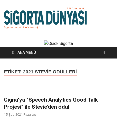
Si
Sigort
sektörü
Dü
belleğ
ANA MENÜ
ETIKET:
2021 STEVIE ÖDÜLLERI
Cigna’ya “Speech Analytics Good Talk
Projesi” ile Stevie’den ödül
15 Şub 2021 Pazartesi