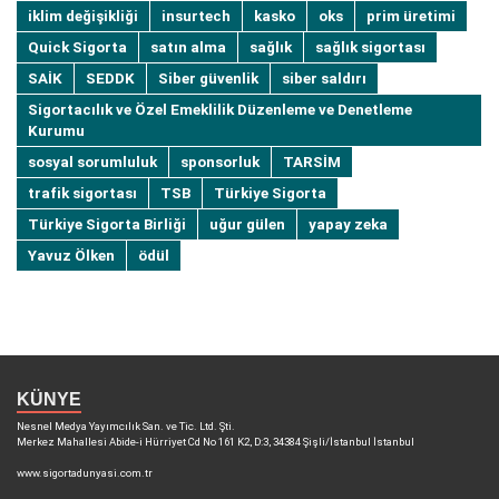
iklim değişikliği
insurtech
kasko
oks
prim üretimi
Quick Sigorta
satın alma
sağlık
sağlık sigortası
SAİK
SEDDK
Siber güvenlik
siber saldırı
Sigortacılık ve Özel Emeklilik Düzenleme ve Denetleme
Kurumu
sosyal sorumluluk
sponsorluk
TARSİM
trafik sigortası
TSB
Türkiye Sigorta
Türkiye Sigorta Birliği
uğur gülen
yapay zeka
Yavuz Ölken
ödül
KÜNYE
Nesnel Medya Yayımcılık San. ve Tic. Ltd. Şti.
Merkez Mahallesi Abide-i Hürriyet Cd No 161 K2, D:3, 34384 Şişli/İstanbul İstanbul
www.sigortadunyasi.com.tr