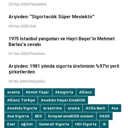
25 Haz 2026 Perşembe
Arşivden: “Sigortacılık Süper Meslektir”
09 Haz 2026 Salı
1975 İstanbul yangınları ve Hayri Başer’in Mehmet
Barlas’a cevabı
01 Haz 2026 Pazartesi
Arşivden: 1981 yılında sigorta üretiminin %97’si yerli
şirketlerden
02 Nis 2026 Perşembe
acente
Ahmet Yaşar
Aksigorta
Allianz
Allianz Türkiye
Anadolu Hayat Emeklilik
Anadolu Sigorta
araştırma
atama
Atilla Benli
Axa
Axa Sigorta
BES
bireysel emeklilik sistemi
DASK
Eset
eğitim
Generali Sigorta
HDI Sigorta
ik