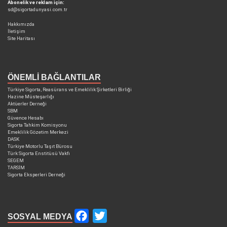
Abonelik ve reklam için:
sd@sigortadunyasi.com.tr
Hakkımızda
İletişim
Site Haritası
ÖNEMLI BAĞLANTILAR
Türkiye Sigorta, Reasürans ve Emeklilik Şirketleri Birliği
Hazine Müsteşarlığı
Aktüerler Derneği
SBM
Güvence Hesabı
Sigorta Tahkim Komisyonu
Emeklilik Gözetim Merkezi
DASK
Türkiye Motorlu Taşıt Bürosu
Türk Sigorta Enstitüsü Vakfı
SEGEM
TARSİM
Sigorta Eksperleri Derneği
Facebook
Twitter
SOSYAL MEDYA